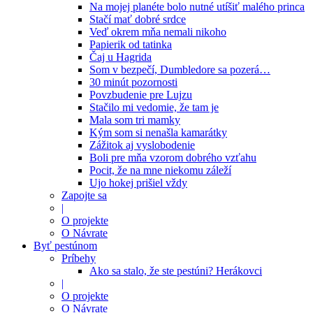
Na mojej planéte bolo nutné utíšiť malého princa
Stačí mať dobré srdce
Veď okrem mňa nemali nikoho
Papierik od tatinka
Čaj u Hagrida
Som v bezpečí, Dumbledore sa pozerá…
30 minút pozornosti
Povzbudenie pre Lujzu
Stačilo mi vedomie, že tam je
Mala som tri mamky
Kým som si nenašla kamarátky
Zážitok aj vyslobodenie
Boli pre mňa vzorom dobrého vzťahu
Pocit, že na mne niekomu záleží
Ujo hokej prišiel vždy
Zapojte sa
|
O projekte
O Návrate
Byť pestúnom
Príbehy
Ako sa stalo, že ste pestúni? Herákovci
|
O projekte
O Návrate