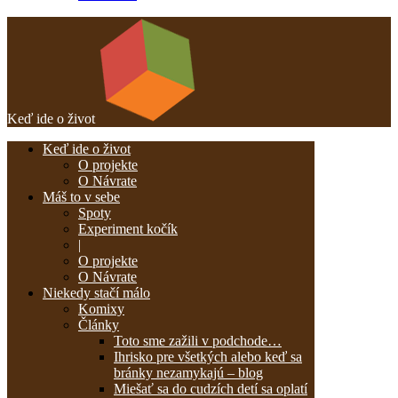
Keď ide o život
Keď ide o život
O projekte
O Návrate
Máš to v sebe
Spoty
Experiment kočík
|
O projekte
O Návrate
Niekedy stačí málo
Komixy
Články
Toto sme zažili v podchode…
Ihrisko pre všetkých alebo keď sa
bránky nezamykajú – blog
Miešať sa do cudzích detí sa oplatí