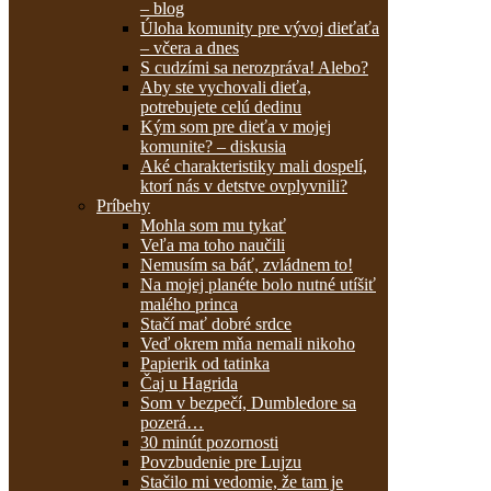
– blog
Úloha komunity pre vývoj dieťaťa
– včera a dnes
S cudzími sa nerozpráva! Alebo?
Aby ste vychovali dieťa,
potrebujete celú dedinu
Kým som pre dieťa v mojej
komunite? – diskusia
Aké charakteristiky mali dospelí,
ktorí nás v detstve ovplyvnili?
Príbehy
Mohla som mu tykať
Veľa ma toho naučili
Nemusím sa báť, zvládnem to!
Na mojej planéte bolo nutné utíšiť
malého princa
Stačí mať dobré srdce
Veď okrem mňa nemali nikoho
Papierik od tatinka
Čaj u Hagrida
Som v bezpečí, Dumbledore sa
pozerá…
30 minút pozornosti
Povzbudenie pre Lujzu
Stačilo mi vedomie, že tam je