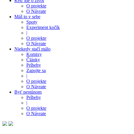
Keď ide o život
O projekte
O Návrate
Máš to v sebe
Spoty
Experiment kočík
|
O projekte
O Návrate
Niekedy stačí málo
Komixy
Články
Príbehy
Zapojte sa
|
O projekte
O Návrate
Byť pestúnom
Príbehy
|
O projekte
O Návrate