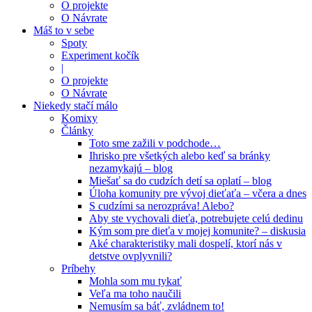
O projekte
O Návrate
Máš to v sebe
Spoty
Experiment kočík
|
O projekte
O Návrate
Niekedy stačí málo
Komixy
Články
Toto sme zažili v podchode…
Ihrisko pre všetkých alebo keď sa bránky
nezamykajú – blog
Miešať sa do cudzích detí sa oplatí – blog
Úloha komunity pre vývoj dieťaťa – včera a dnes
S cudzími sa nerozpráva! Alebo?
Aby ste vychovali dieťa, potrebujete celú dedinu
Kým som pre dieťa v mojej komunite? – diskusia
Aké charakteristiky mali dospelí, ktorí nás v
detstve ovplyvnili?
Príbehy
Mohla som mu tykať
Veľa ma toho naučili
Nemusím sa báť, zvládnem to!