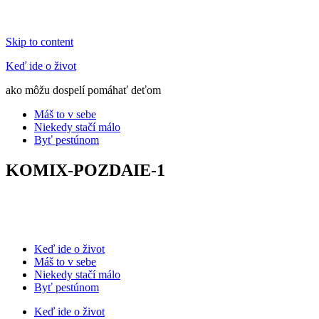
Skip to content
Keď ide o život
ako môžu dospelí pomáhať deťom
Máš to v sebe
Niekedy stačí málo
Byť pestúnom
KOMIX-POZDAIE-1
Keď ide o život
Máš to v sebe
Niekedy stačí málo
Byť pestúnom
Keď ide o život