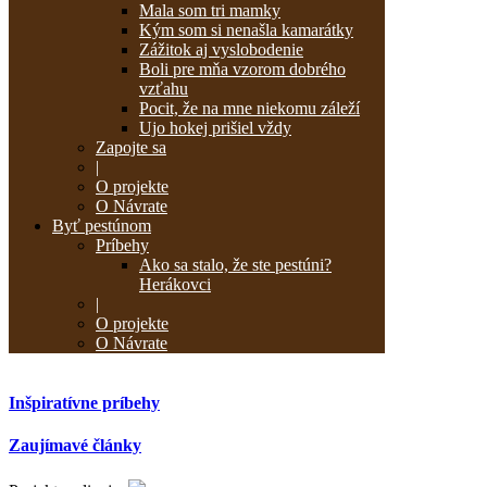
Mala som tri mamky
Kým som si nenašla kamarátky
Zážitok aj vyslobodenie
Boli pre mňa vzorom dobrého
vzťahu
Pocit, že na mne niekomu záleží
Ujo hokej prišiel vždy
Zapojte sa
|
O projekte
O Návrate
Byť pestúnom
Príbehy
Ako sa stalo, že ste pestúni?
Herákovci
|
O projekte
O Návrate
Inšpiratívne príbehy
Zaujímavé články