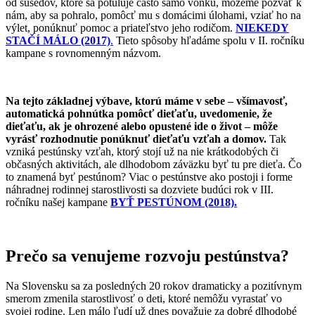
od susedov, ktoré sa potuluje často samo vonku, môžeme pozvať k
nám, aby sa pohralo, pomôcť mu s domácimi úlohami, vziať ho na
výlet, ponúknuť pomoc a priateľstvo jeho rodičom.
NIEKEDY
STAČÍ MÁLO (2017)
.
Tieto spôsoby hľadáme spolu v II. ročníku
kampane s rovnomenným názvom.
Na tejto základnej výbave, ktorú máme v sebe – všímavosť,
automatická pohnútka pomôcť dieťaťu, uvedomenie, že
dieťaťu, ak je ohrozené alebo opustené ide o život – môže
vyrásť rozhodnutie ponúknuť dieťaťu vzťah a domov.
Tak
vzniká pestúnsky vzťah, ktorý stojí už na nie krátkodobých či
občasných aktivitách, ale dlhodobom záväzku byť tu pre dieťa. Čo
to znamená byť pestúnom? Viac o pestúnstve ako postoji i forme
náhradnej rodinnej starostlivosti sa dozviete budúci rok v III.
ročníku našej kampane
BYŤ PESTÚNOM (2018).
Prečo sa venujeme rozvoju pestúnstva?
Na Slovensku sa za posledných 20 rokov dramaticky a pozitívnym
smerom zmenila starostlivosť o deti, ktoré nemôžu vyrastať vo
svojej rodine. Len málo ľudí už dnes považuje za dobré dlhodobé