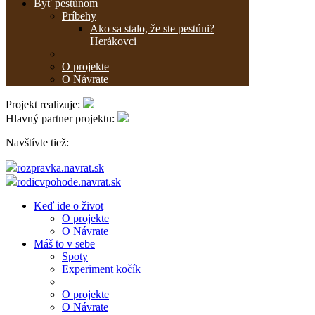
Byť pestúnom
Príbehy
Ako sa stalo, že ste pestúni?
Herákovci
|
O projekte
O Návrate
Projekt realizuje:
Hlavný partner projektu:
Navštívte tiež:
rozpravka.navrat.sk
rodicvpohode.navrat.sk
Keď ide o život
O projekte
O Návrate
Máš to v sebe
Spoty
Experiment kočík
|
O projekte
O Návrate