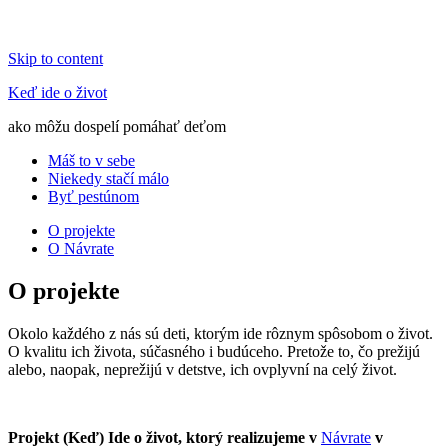
Skip to content
Keď ide o život
ako môžu dospelí pomáhať deťom
Máš to v sebe
Niekedy stačí málo
Byť pestúnom
O projekte
O Návrate
O projekte
Okolo každého z nás sú deti, ktorým ide rôznym spôsobom o život.
O kvalitu ich života, súčasného i budúceho. Pretože to, čo prežijú
alebo, naopak, neprežijú v detstve, ich ovplyvní na celý život.
Projekt (Keď) Ide o život, ktorý realizujeme v
Návrate
v