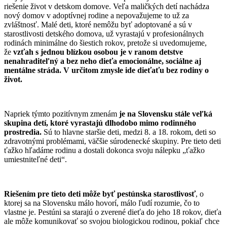
riešenie život v detskom domove. Veľa maličkých detí nachádza
nový domov v adoptívnej rodine a nepovažujeme to už za
zvláštnosť. Malé deti, ktoré nemôžu byť adoptované a sú v
starostlivosti detského domova, už vyrastajú v profesionálnych
rodinách minimálne do šiestich rokov, pretože si uvedomujeme,
že
vzťah s jednou blízkou osobou je v ranom detstve
nenahraditeľný a bez neho dieťa emocionálne, sociálne aj
mentálne stráda. V určitom zmysle ide dieťaťu bez rodiny o
život.
Napriek týmto pozitívnym zmenám
je na Slovensku stále veľká
skupina detí, ktoré vyrastajú dlhodobo mimo rodinného
prostredia.
Sú to hlavne staršie deti, medzi 8. a 18. rokom, deti so
zdravotnými problémami, väčšie súrodenecké skupiny. Pre tieto deti
ťažko hľadáme rodinu a dostali dokonca svoju nálepku „ťažko
umiestniteľné deti“.
Riešením pre tieto deti môže byť pestúnska starostlivosť
, o
ktorej sa na Slovensku málo hovorí, málo ľudí rozumie, čo to
vlastne je. Pestúni sa starajú o zverené dieťa do jeho 18 rokov, dieťa
ale môže komunikovať so svojou biologickou rodinou, pokiaľ chce