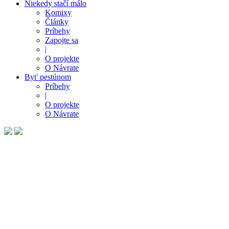
Niekedy stačí málo
Komixy
Články
Príbehy
Zapojte sa
|
O projekte
O Návrate
Byť pestúnom
Príbehy
|
O projekte
O Návrate