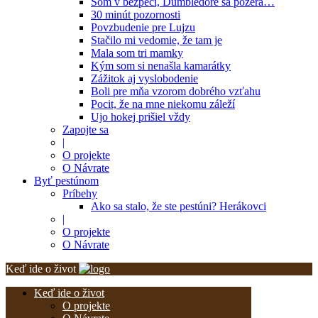
Som v bezpečí, Dumbledore sa pozerá…
30 minút pozornosti
Povzbudenie pre Lujzu
Stačilo mi vedomie, že tam je
Mala som tri mamky
Kým som si nenašla kamarátky
Zážitok aj vyslobodenie
Boli pre mňa vzorom dobrého vzťahu
Pocit, že na mne niekomu záleží
Ujo hokej prišiel vždy
Zapojte sa
|
O projekte
O Návrate
Byť pestúnom
Príbehy
Ako sa stalo, že ste pestúni? Herákovci
|
O projekte
O Návrate
Keď ide o život
Keď ide o život
O projekte