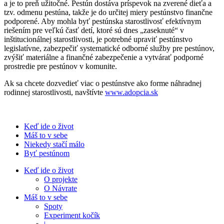
a je to preň užitočné. Pestún dostáva príspevok na zverené dieťa a
tzv. odmenu pestúna, takže je do určitej miery pestúnstvo finančne
podporené. Aby mohla byť pestúnska starostlivosť efektívnym
riešením pre veľkú časť detí, ktoré sú dnes „zaseknuté“ v
inštitucionálnej starostlivosti, je potrebné upraviť pestúnstvo
legislatívne, zabezpečiť systematické odborné služby pre pestúnov,
zvýšiť materiálne a finančné zabezpečenie a vytvárať podporné
prostredie pre pestúnov v komunite.
Ak sa chcete dozvedieť viac o pestúnstve ako forme náhradnej
rodinnej starostlivosti, navštívte
www.adopcia.sk
Keď ide o život
Máš to v sebe
Niekedy stačí málo
Byť pestúnom
Keď ide o život
O projekte
O Návrate
Máš to v sebe
Spoty
Experiment kočík