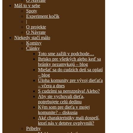
O Návrate
Máš to v sebe
Spoty
Experiment kočík
|
O projekte
O Návrate
Niekedy stačí málo
Komixy
Články
Toto sme zažili v podchode…
Ihrisko pre všetkých alebo keď sa
bránky nezamykajú – blog
Miešať sa do cudzích detí sa oplatí
– blog
Úloha komunity pre vývoj dieťaťa
– včera a dnes
S cudzími sa nerozpráva! Alebo?
Aby ste vychovali dieťa,
potrebujete celú dedinu
Kým som pre dieťa v mojej
komunite? – diskusia
Aké charakteristiky mali dospelí,
ktorí nás v detstve ovplyvnili?
Príbehy