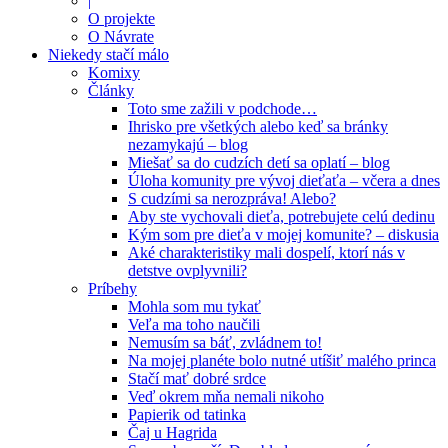
|
O projekte
O Návrate
Niekedy stačí málo
Komixy
Články
Toto sme zažili v podchode…
Ihrisko pre všetkých alebo keď sa bránky
nezamykajú – blog
Miešať sa do cudzích detí sa oplatí – blog
Úloha komunity pre vývoj dieťaťa – včera a dnes
S cudzími sa nerozpráva! Alebo?
Aby ste vychovali dieťa, potrebujete celú dedinu
Kým som pre dieťa v mojej komunite? – diskusia
Aké charakteristiky mali dospelí, ktorí nás v
detstve ovplyvnili?
Príbehy
Mohla som mu tykať
Veľa ma toho naučili
Nemusím sa báť, zvládnem to!
Na mojej planéte bolo nutné utíšiť malého princa
Stačí mať dobré srdce
Veď okrem mňa nemali nikoho
Papierik od tatinka
Čaj u Hagrida