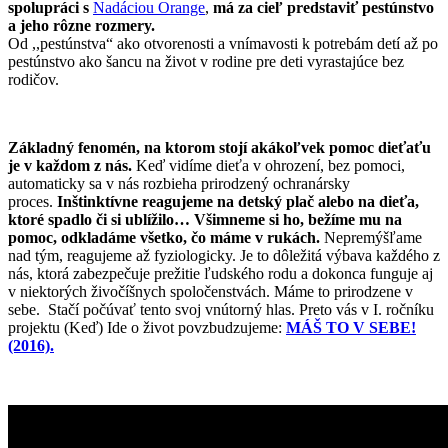
spolupráci s
Nadáciou Orange
,
má za cieľ predstaviť pestúnstvo
a jeho rôzne rozmery.
Od ,,pestúnstva“ ako otvorenosti a vnímavosti k potrebám detí až po
pestúnstvo ako šancu na život v rodine pre deti vyrastajúce bez
rodičov.
Základný fenomén, na ktorom stojí akákoľvek pomoc dieťaťu
je v každom z nás.
Keď vidíme dieťa v ohrození, bez pomoci,
automaticky sa v nás rozbieha prirodzený ochranársky
proces.
Inštinktívne reagujeme na detský plač alebo na dieťa,
ktoré spadlo či si ublížilo… Všimneme si ho, bežíme mu na
pomoc, odkladáme všetko, čo máme v rukách.
Nepremýšľame
nad tým, reagujeme až fyziologicky. Je to dôležitá výbava každého z
nás, ktorá zabezpečuje prežitie ľudského rodu a dokonca funguje aj
v niektorých živočíšnych spoločenstvách. Máme to prirodzene v
sebe. Stačí počúvať tento svoj vnútorný hlas. Preto vás v I. ročníku
projektu (Keď) Ide o život povzbudzujeme:
MÁŠ TO V SEBE!
(2016).