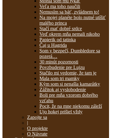
Mohla som mu tykať
Veľa ma toho naučili
Nemusím sa báť, zvládnem to!
Na mojej planéte bolo nutné utíšiť
malého princa
Stačí mať dobré srdce
Veď okrem mňa nemali nikoho
Papierik od tatinka
Čaj u Hagrida
Som v bezpečí, Dumbledore sa
pozerá…
30 minút pozornosti
Povzbudenie pre Lujzu
Stačilo mi vedomie, že tam je
Mala som tri mamky
Kým som si nenašla kamarátky
Zážitok aj vyslobodenie
Boli pre mňa vzorom dobrého
vzťahu
Pocit, že na mne niekomu záleží
Ujo hokej prišiel vždy
Zapojte sa
|
O projekte
O Návrate