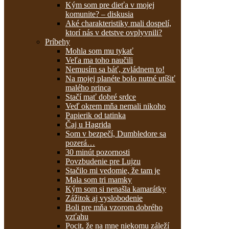
Kým som pre dieťa v mojej
komunite? – diskusia
Aké charakteristiky mali dospelí,
ktorí nás v detstve ovplyvnili?
Príbehy
Mohla som mu tykať
Veľa ma toho naučili
Nemusím sa báť, zvládnem to!
Na mojej planéte bolo nutné utíšiť
malého princa
Stačí mať dobré srdce
Veď okrem mňa nemali nikoho
Papierik od tatinka
Čaj u Hagrida
Som v bezpečí, Dumbledore sa
pozerá…
30 minút pozornosti
Povzbudenie pre Lujzu
Stačilo mi vedomie, že tam je
Mala som tri mamky
Kým som si nenašla kamarátky
Zážitok aj vyslobodenie
Boli pre mňa vzorom dobrého
vzťahu
Pocit, že na mne niekomu záleží