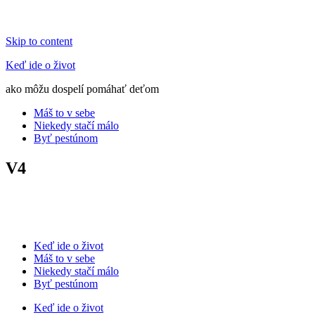
Skip to content
Keď ide o život
ako môžu dospelí pomáhať deťom
Máš to v sebe
Niekedy stačí málo
Byť pestúnom
V4
Keď ide o život
Máš to v sebe
Niekedy stačí málo
Byť pestúnom
Keď ide o život