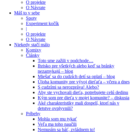
O projekte
O Návrate
Máš to v sebe
Spoty
Experiment kočík
|
O projekte
O Návrate
Niekedy stačí málo
Komixy
Články
Toto sme zažili v podchode…
Ihrisko pre všetkých alebo keď sa bránky
nezamykajú – blog
Miešať sa do cudzích detí sa oplatí – blog
Úloha komunity pre vývoj dieťaťa – včera a dnes
S cudzími sa nerozpráva! Alebo?
Aby ste vychovali dieťa, potrebujete celú dedinu
Kým som pre dieťa v mojej komunite? – diskusia
Aké charakteristiky mali dospelí, ktorí nás v
detstve ovplyvnili?
Príbehy
Mohla som mu tykať
Veľa ma toho naučili
Nemusím sa báť, zvládnem to!