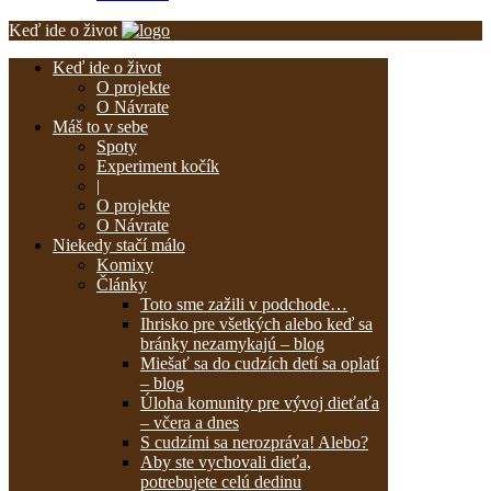
Keď ide o život
Keď ide o život
O projekte
O Návrate
Máš to v sebe
Spoty
Experiment kočík
|
O projekte
O Návrate
Niekedy stačí málo
Komixy
Články
Toto sme zažili v podchode…
Ihrisko pre všetkých alebo keď sa
bránky nezamykajú – blog
Miešať sa do cudzích detí sa oplatí
– blog
Úloha komunity pre vývoj dieťaťa
– včera a dnes
S cudzími sa nerozpráva! Alebo?
Aby ste vychovali dieťa,
potrebujete celú dedinu