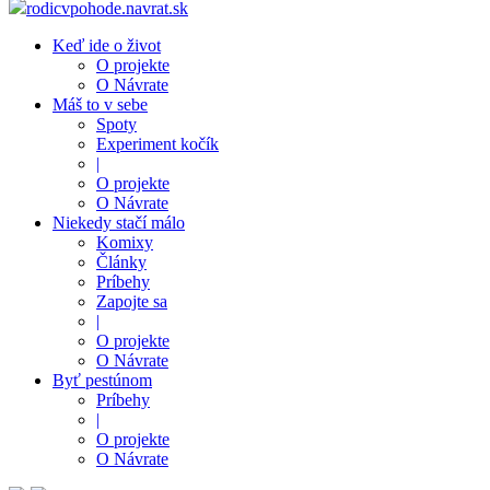
rodicvpohode.navrat.sk
Keď ide o život
O projekte
O Návrate
Máš to v sebe
Spoty
Experiment kočík
|
O projekte
O Návrate
Niekedy stačí málo
Komixy
Články
Príbehy
Zapojte sa
|
O projekte
O Návrate
Byť pestúnom
Príbehy
|
O projekte
O Návrate