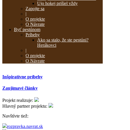
Ujo hokej prišiel vždy
Zapojte sa
|
O projekte
O Návrate
Byť pestúnom
Príbehy
Ako sa stalo, že ste pestúni?
Herákovci
|
O projekte
O Návrate
Inšpiratívne príbehy
Zaujímavé články
Projekt realizuje:
Hlavný partner projektu:
Navštívte tiež:
rozpravka.navrat.sk