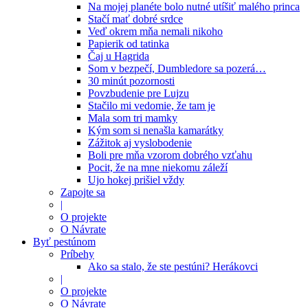
Na mojej planéte bolo nutné utíšiť malého princa
Stačí mať dobré srdce
Veď okrem mňa nemali nikoho
Papierik od tatinka
Čaj u Hagrida
Som v bezpečí, Dumbledore sa pozerá…
30 minút pozornosti
Povzbudenie pre Lujzu
Stačilo mi vedomie, že tam je
Mala som tri mamky
Kým som si nenašla kamarátky
Zážitok aj vyslobodenie
Boli pre mňa vzorom dobrého vzťahu
Pocit, že na mne niekomu záleží
Ujo hokej prišiel vždy
Zapojte sa
|
O projekte
O Návrate
Byť pestúnom
Príbehy
Ako sa stalo, že ste pestúni? Herákovci
|
O projekte
O Návrate